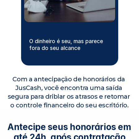
O dinheiro é seu, mas parece 
Proc
fora do seu alcance
ou a
Com a antecipação de honorários da 
JusCash, você encontra uma saída 
segura para driblar os atrasos e retomar 
o controle financeiro do seu escritório.
Antecipe seus honorários em 
até 24h, após contratação