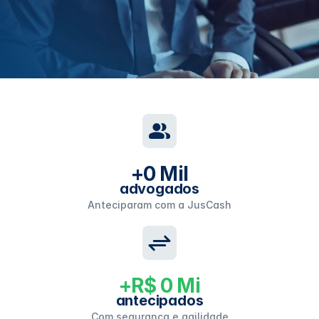
+
0
Mil
advogados
Anteciparam com a JusCash
+R$
0
Mi
antecipados
Com segurança e agilidade