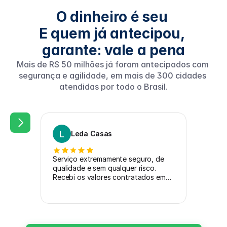
O dinheiro é seu 
E quem já antecipou, 
garante: vale a pena
Mais de R$ 50 milhões já foram antecipados com 
segurança e agilidade, em mais de 300 cidades 
atendidas por todo o Brasil.
L
A
Leda Casas
Ar
Serviço extremamente seguro, de
Um excel
qualidade e sem qualquer risco.
muito pr
Recebi os valores contratados em
menos de 24h. Agradeço à empresa,
em especial aos Senhores Felipe e
João Eduardo, que foram sempre
muito solicitos e realizaram um
atendimento excepcional. Excelente